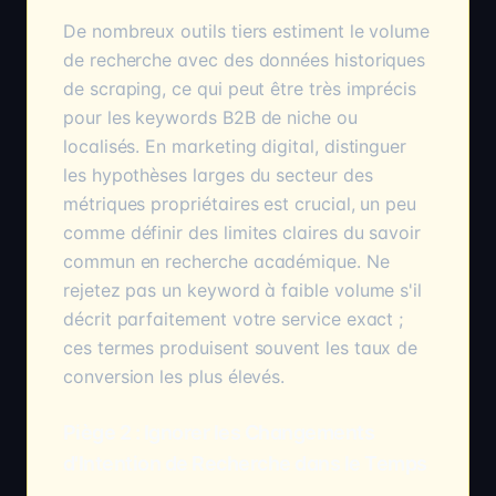
De nombreux outils tiers estiment le volume
de recherche avec des données historiques
de scraping, ce qui peut être très imprécis
pour les keywords B2B de niche ou
localisés. En marketing digital, distinguer
les hypothèses larges du secteur des
métriques propriétaires est crucial, un peu
comme définir des limites claires du savoir
commun en recherche académique. Ne
rejetez pas un keyword à faible volume s'il
décrit parfaitement votre service exact ;
ces termes produisent souvent les taux de
conversion les plus élevés.
Piège 2 : Ignorer les Changements
d'Intention de Recherche dans le Temps