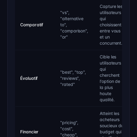
Capture les
"vs",
utilisateurs
"alternative
qui
Comparatif
to",
choisissent
"comparison",
entre vous
"or"
et un
concurrent.
Cible les
utilisateurs
qui
"best", "top",
cherchent
Évaluatif
"reviews",
l'option de
"rated"
la plus
haute
qualité.
Atteint les
acheteurs
"pricing",
soucieux du
"cost",
Financier
budget qui
"cheap",