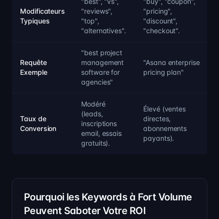
"best", "vs",
"buy", "coupon",
Modificateurs
"reviews",
"pricing",
Typiques
"top",
"discount",
"alternatives".
"checkout".
"best project
Requête
management
"Asana enterprise
Exemple
software for
pricing plan"
agencies"
Modéré
Élevé (ventes
(leads,
Taux de
directes,
inscriptions
Conversion
abonnements
email, essais
payants).
gratuits).
Pourquoi les Keywords à Fort Volume
Peuvent Saboter Votre ROI