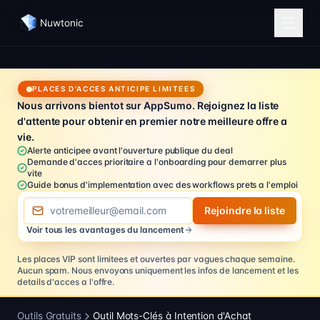
Nuwtonic
PLACES D'ACCES ANTICIPE LIMITEES
Nous arrivons bientot sur AppSumo. Rejoignez la liste
d'attente pour obtenir en premier notre meilleure offre a
vie.
Alerte anticipee avant l'ouverture publique du deal
Demande d'acces prioritaire a l'onboarding pour demarrer plus
vite
Guide bonus d'implementation avec des workflows prets a l'emploi
Adresse e-mail
Rejoindre la liste
Voir tous les avantages du lancement
Les places VIP sont limitees et ouvertes par vagues chaque semaine.
Aucun spam. Nous envoyons uniquement les infos de lancement et les
details d'acces a l'offre.
Outils Gratuits
Outil Mots-Clés à Intention d'Achat