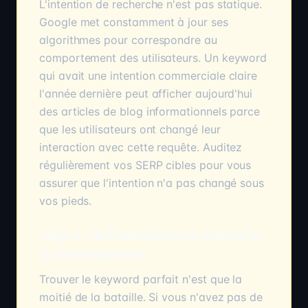
L'intention de recherche n'est pas statique.
Google met constamment à jour ses
algorithmes pour correspondre au
comportement des utilisateurs. Un keyword
qui avait une intention commerciale claire
l'année dernière peut afficher aujourd'hui
des articles de blog informationnels parce
que les utilisateurs ont changé leur
interaction avec cette requête. Auditez
régulièrement vos SERP cibles pour vous
assurer que l'intention n'a pas changé sous
vos pieds.
Piège 3 : Ne Pas Planifier Au-Delà de la
Liste de Keywords
Trouver le keyword parfait n'est que la
moitié de la bataille. Si vous n'avez pas de