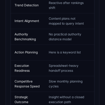
Reactive after rankings
Finds 
Trend Detection
shift
becom
Content plans not
Intent
Intent Alignment
mapped to query intent
vs tra
Authority
No practical authority
Author
Benchmarking
distance model
alloca
Step-b
Action Planning
Here is a keyword list
roadm
Execution
Spreadsheet-heavy
Decisi
Readiness
handoff process
imple
Competitive
Slow monthly planning
Fast i
Response Speed
cycles
strate
Strategic
Insight without a closed
Clear 
Outcome
execution path
author