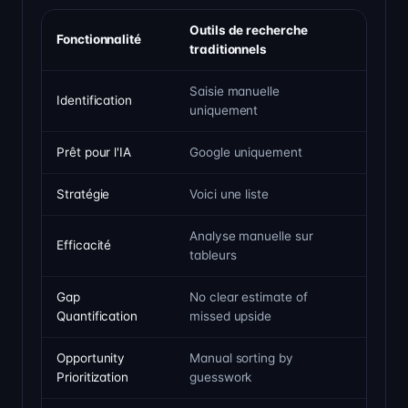
Outils de recherche
Fonctionnalité
Intel
traditionnels
Saisie manuelle
Détec
Identification
uniquement
niche
Prêt pour l'IA
Google uniquement
Suivi 
Stratégie
Voici une liste
Plan p
Analyse manuelle sur
Efficacité
Scorin
tableurs
Gap
No clear estimate of
Measur
Quantification
missed upside
opport
Opportunity
Manual sorting by
Priori
Prioritization
guesswork
intent