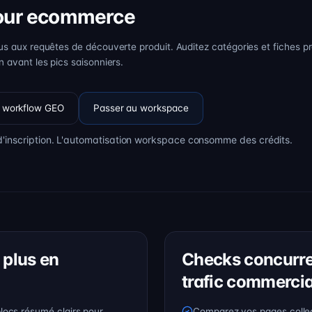
pour ecommerce
us aux requêtes de découverte produit. Auditez catégories et fiches pr
n avant les pics saisonniers.
e workflow GEO
Passer au workspace
'inscription. L'automatisation workspace consomme des crédits.
 plus en
Checks concurre
trafic commercia
locs résumé clairs pour
Comparez vos pages collec