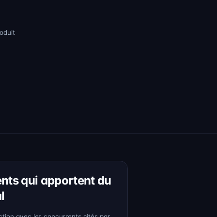
oduit
nts qui apportent du
l
tion avec les concurrents cités par