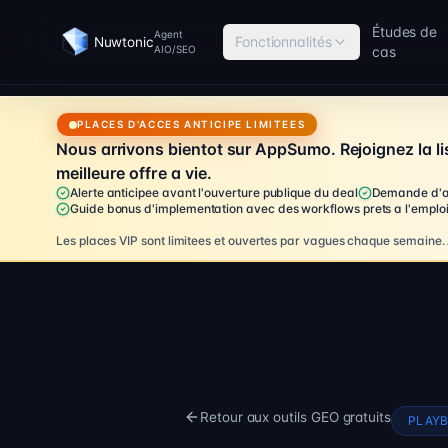
Études de
Agent
Fonctionnalités
Nuwtonic
AIO/SEO
cas
PLACES D'ACCES ANTICIPE LIMITEES
Nous arrivons bientot sur AppSumo. Rejoignez la lis
meilleure offre a vie.
Alerte anticipee avant l'ouverture publique du deal
Demande d'acc
Guide bonus d'implementation avec des workflows prets a l'emplo
Les places VIP sont limitees et ouvertes par vagues chaque semaine.
Retour aux outils GEO gratuits
PLAYB